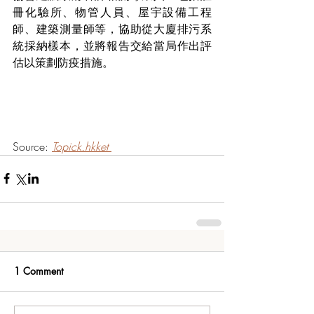
冊化驗所、物管人員、屋宇設備工程
師、建築測量師等，協助從大廈排污系
統採納樣本，並將報告交給當局作出評
估以策劃防疫措施。
Source: 
Topick.hkket
1 Comment