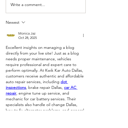
Write a comment...
Newest
Monica Jaz
Oct 28, 2025
Excellent insights on managing a blog 
directly from your live site! Just as a blog 
needs proper maintenance, vehicles 
require professional and expert care to 
perform optimally. At Kwik Kar Auto Dallas, 
customers receive authentic and affordable 
auto repair services, including 
dot 
inspections
, brake repair Dallas, 
car AC 
repair
, engine tune up service, and 
mechanic for car battery services. Their 
specialists also handle oil change Dallas, 
how to fix alternator problems, and general 
car repair services, making them one of…