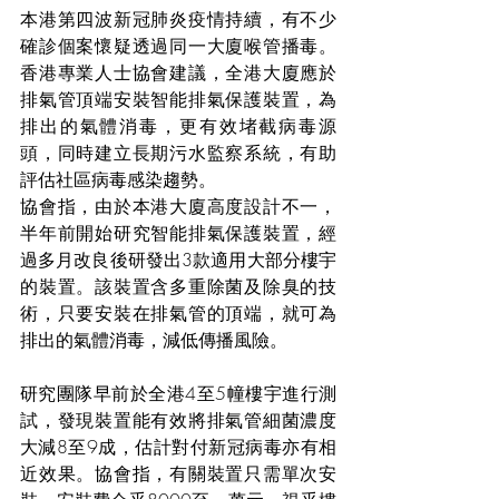
本港第四波新冠肺炎疫情持續，有不少
確診個案懷疑透過同一大廈喉管播毒。
香港專業人士協會建議，全港大廈應於
排氣管頂端安裝智能排氣保護裝置，為
排出的氣體消毒，更有效堵截病毒源
頭，同時建立長期污水監察系統，有助
評估社區病毒感染趨勢。
協會指，由於本港大廈高度設計不一，
半年前開始研究智能排氣保護裝置，經
過多月改良後研發出3款適用大部分樓宇
的裝置。該裝置含多重除菌及除臭的技
術，只要安裝在排氣管的頂端，就可為
排出的氣體消毒，減低傳播風險。
研究團隊早前於全港4至5幢樓宇進行測
試，發現裝置能有效將排氣管細菌濃度
大減8至9成，估計對付新冠病毒亦有相
近效果。協會指，有關裝置只需單次安