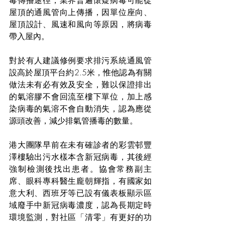
毒傳播途徑，業界普遍懷疑病毒可能從
屋頂的通風管向上傳播，因單位座向、
屋頂設計、風速和風向等原因，將病毒
帶入屋內。
對於有人建議修例要求排污系統通風管
設高於屋頂平台約2.5米，惟他認為有關
做法未有必有效及安全，難以保證排出
的氣溶膠不會回流至樓下單位，加上感
染病毒的氣溶不會自動消失，認為應從
源頭改善，減少排氣管播毒的數量。
港大團隊早前在未有確診者的彩雲邨豐
澤樓驗出污水樣本含新冠病毒，其後經
強制檢測後找出患者。協會常務副主
席、眼科專科醫生龐朝輝指，有國家如
意大利、西班牙等已設有儀表板顯示區
域廢手中新冠病毒濃度，認為長期定時
環境監測，對社區「清零」有更好的功