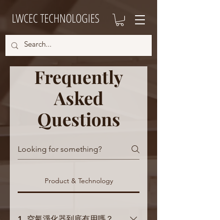
LWCEC TECHNOLOGIES
Frequently
Asked
Questions
Product & Technology
1. 空氣淨化器到底有用嗎？